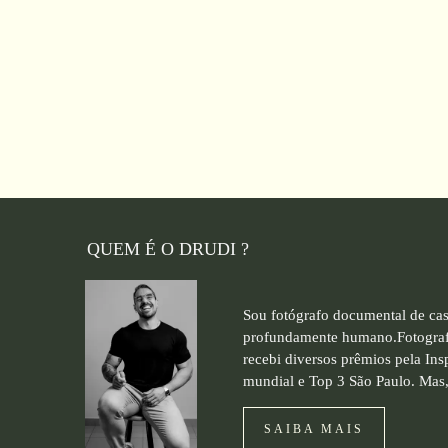
QUEM É O DRUDI ?
Sou fotógrafo documental de cas
profundamente humano.Fotografo
recebi diversos prêmios pela In
mundial e Top 3 São Paulo. Mas,
SAIBA MAIS